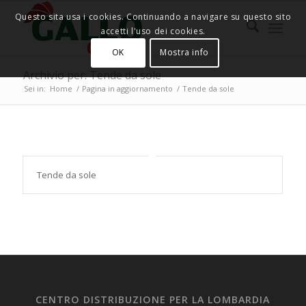
Questo sita usa i cookies. Continuando a navigare su questo sito
accetti l'uso dei cookies.
OK
Mostra info
Archivio per: Tende da sole
Sei in:
Home
/
Pagina in aggiornamento
/
Tende da sole
Tende da sole
CENTRO DISTRIBUZIONE PER LA LOMBARDIA