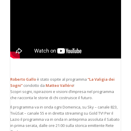
Roberto Gallo
è stato ospite al programma
“La Valigia dei
Sogni”
condotto da
Matteo Valléro
!
Scopri sogni, ispirazioni e visioni d’impresa nel programma
che racconta le storie di chi costruisce il futuro.
Il programma va in onda ogni Domenica, su Sky – canale 823,
TivùSat – canale 55 e in diretta streaming su Gold TV! Per il
Lazio il programma va in onda in anteprima assoluta il Sabato
in prima serata, dalle ore 21:00 sulla storica emittente Rete