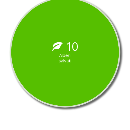
10
Alberi
salvati