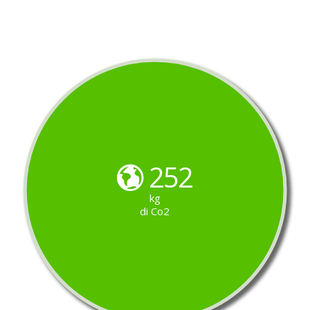
252
kg
di Co2