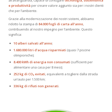
all’avanguardia, capace di coniugare
tecnologia, sostenibilità
e produttività
per creare valore aggiunto sia per i nostri clienti
che per l’ambiente.
Grazie alla modernizzazione dei nostri sistemi, abbiamo
ridotto la stampa di
84.000 fogli di carta all’anno
,
contribuendo al nostro impegno per l’ambiente. Questo
significa:
10 alberi salvati all’anno
;
1.680.000 litri d’acqua risparmiati
(quasi 7 piscine
olimpioniche);
8.400 kWh di energia non consumati
(sufficienti per
alimentare una casa per 8 mesi);
252 kg di CO₂ evitati
, equivalenti a togliere dalla strada
un’auto per 1.500 km;
336 kg di rifiuti non generati
.