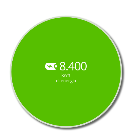
8.400
kWh
di energia