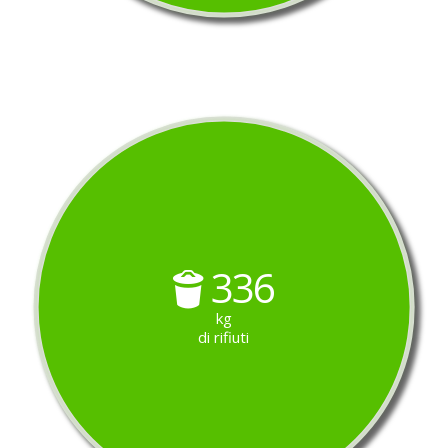
336
kg
di rifiuti